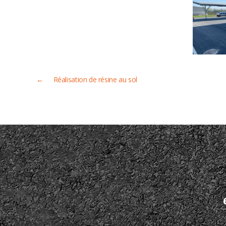
←
Réalisation de résine au sol