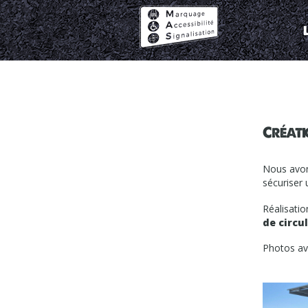
Marquage
Accessibilité
Signalisation
Créat
Nous avons
sécuriser 
Réalisatio
de circu
Photos ava