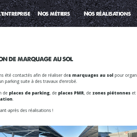
L’entreprise
Nos métiers
Nos réalisations
ion de marquage au sol
 été contactés afin de réaliser de
s marquages au sol
pour organi
un parking suite à des travaux d’enrobé.
n de
places de parking
, de
places PMR
, de
zones piétonnes
et
lation
.
nt-après des réalisations !