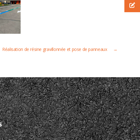
Réalisation de résine gravillonnée et pose de panneaux
→
S