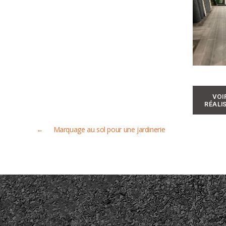
VOI
RÉALI
←
Marquage au sol pour une jardinerie