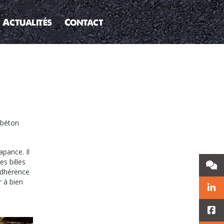
Actualités
Contact
 béton
pance. Il
es billes
’adhérence
r à bien