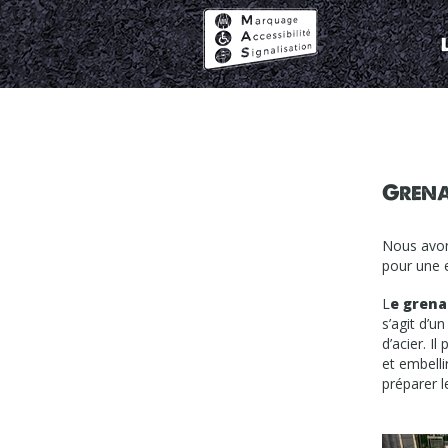
Marquage
Accessibilité
Signalisation
Grenai
Nous avon
pour une 
L
e grena
s’agit d’u
d’acier. I
et embelli
préparer l