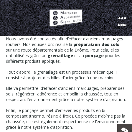
Préparation des sols grâce au
grenaillage et au ponçage
Menu
Marquage
Accessibilité
Nous avons été contactés afin d’effacer d’anciens marquages
Signalisation
routiers. Nos équipes ont réalisé la
préparation des sols
sur une route départementale de la Drôme. Pour cela, elles
ont utilisées grâce au
grenaillage
et au
ponçage
pour les
différents produits appliqués.
Tout d’abord, le grenaillage est un processus mécanique, il
consiste à projeter des billes d’acier grâce à une machine.
Elle va permettre d’effacer d’anciens marquages, préparer des
sols, régénérer l’adhérence et embellir la chaussée, tout en
respectant l’environnement grâce à notre système d’aspiration.
Enfin, le ponçage permet d’enlever les produits en bi
composant (thermo, résine à froid). Ce procédé n’abîme pas la
chaussée, elle est également respectueuse de l’environnement
grâce à notre système d’aspiration.