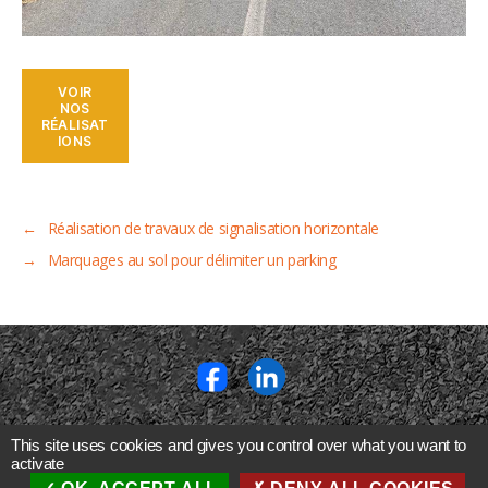
VOIR
NOS
RÉALISAT
IONS
←
Réalisation de travaux de signalisation horizontale
→
Marquages au sol pour délimiter un parking
SIEGE SOCIAL
This site uses cookies and gives you control over what you want to
activate
630 rue Jean Moulin
I
07500 GUILHERAND GRANGES