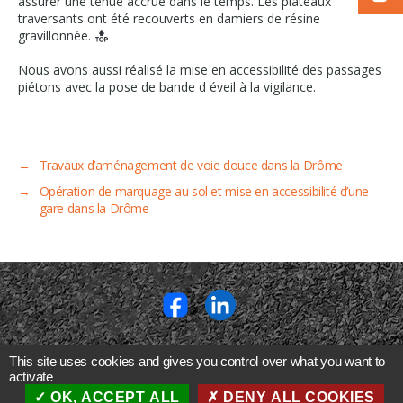
assurer une tenue accrue dans le temps. Les plateaux
traversants ont été recouverts en damiers de résine
gravillonnée.
Nous avons aussi réalisé la mise en accessibilité des passages
piétons avec la pose de bande d éveil à la vigilance.
←
Travaux d’aménagement de voie douce dans la Drôme
→
Opération de marquage au sol et mise en accessibilité d’une
gare dans la Drôme
SIEGE SOCIAL
This site uses cookies and gives you control over what you want to
activate
630 rue Jean Moulin
I
07500 GUILHERAND GRANGES
OK, ACCEPT ALL
DENY ALL COOKIES