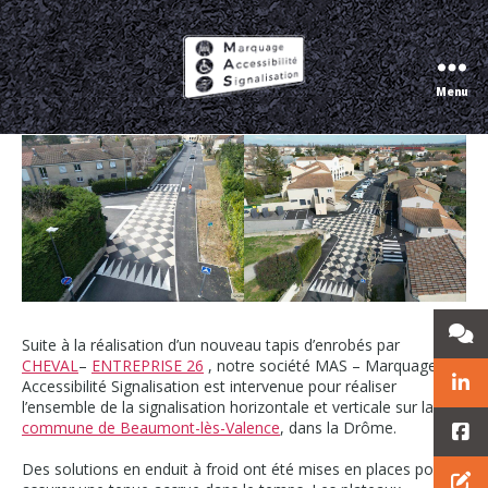
Réalisation d’un nouveau tapis d’enrobés a
Beaumont les Valence
Menu
Marquage
Accessibilité
Signalisation
Suite à la réalisation d’un nouveau tapis d’enrobés par
CHEVAL
–
ENTREPRISE 26
, notre société MAS – Marquage
Accessibilité Signalisation est intervenue pour réaliser
l’ensemble de la signalisation horizontale et verticale sur la
commune de Beaumont-lès-Valence
, dans la Drôme.
Des solutions en enduit à froid ont été mises en places pour