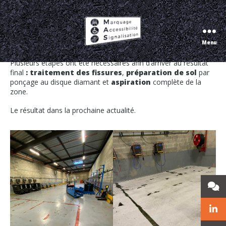
Réparation et préparation de sol
Menu
Marquage
Renouvellement de la résine d’une salle de charge de 400m2.
Accessibilité
Plusieurs étapes ont été nécessaires afin d’arriver au résultat
Signalisation
final
: traitement des fissures
,
préparation de sol
par
ponçage au disque diamant et
aspiration
complète de la
zone.
Le résultat dans la prochaine actualité.