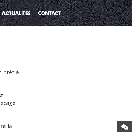
Actualités
Contact
n prêt à
st
décage
nt la