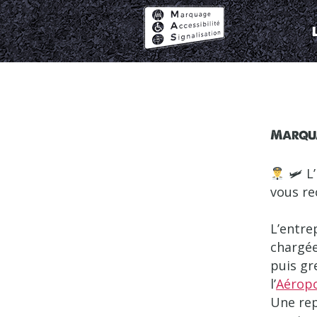
Marquage
Accessibilité
Signalisation
Marqua
🛩 L’
vous re
L’entre
chargée
puis gr
l’
Aéropo
Une rep