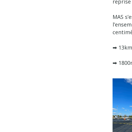
reprise
MAS s’e
l’ensem
centimè
➡ 13km 
➡ 1800