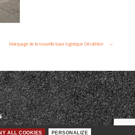
Marquage de la nouvelle base logistique Décathlon
→
S
Y ALL COOKIES
PERSONALIZE