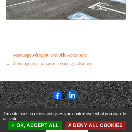
←
Marquage Aéroport Grenoble Alpes Isère
→
Aménagement urbain en résine gravillonnée
This site uses cookies and gives you control over what you want to
SIEGE SOCIAL
activate
630 rue Jean Moulin
I
07500 GUILHERAND GRANGES
OK, ACCEPT ALL
DENY ALL COOKIES
© 2026
Marquage Accessibilité Signalisation