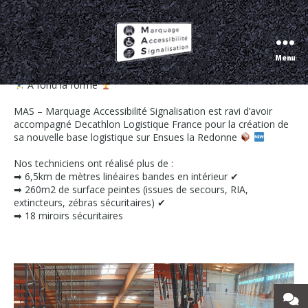
Marquage de la nouvelle base logistique
Décathlon
Menu
Marquage
Accessibilité
A fond la forme
Signalisation
MAS – Marquage Accessibilité Signalisation est ravi d’avoir
accompagné Decathlon Logistique France pour la création de
sa nouvelle base logistique sur Ensues la Redonne
Nos techniciens ont réalisé plus de :
➡ 6,5km de mètres linéaires bandes en intérieur ✔
➡ 260m2 de surface peintes (issues de secours, RIA,
extincteurs, zébras sécuritaires) ✔
➡ 18 miroirs sécuritaires