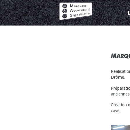
Marquage
Accessibilité
Signalisation
Marqua
Réalisati
Drôme.
Préparatio
anciennes
Création d
cave.