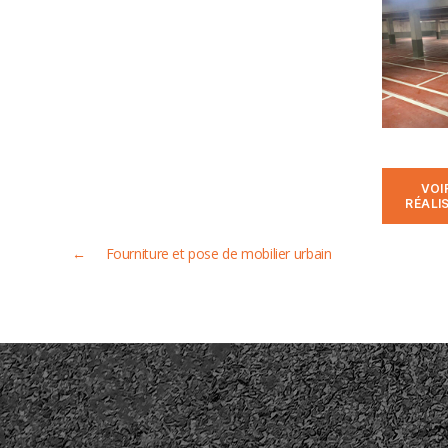
VOI
RÉALI
←
Fourniture et pose de mobilier urbain