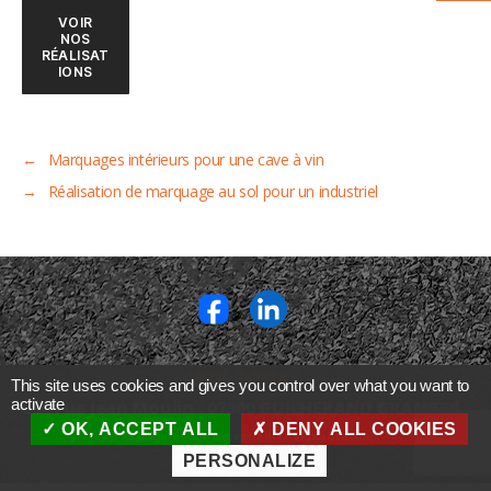
VOIR
NOS
RÉALISAT
IONS
←
Marquages intérieurs pour une cave à vin
→
Réalisation de marquage au sol pour un industriel
SIEGE SOCIAL
This site uses cookies and gives you control over what you want to
activate
630 rue Jean Moulin
I
07500 GUILHERAND GRANGES
OK, ACCEPT ALL
DENY ALL COOKIES
© 2026
Marquage Accessibilité Signalisation
PERSONALIZE