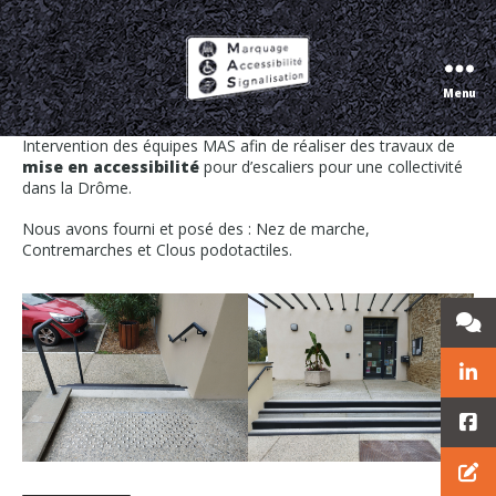
Mise en accessibilité d’escaliers dans la
Drôme
Menu
Marquage
Accessibilité
Intervention des équipes MAS afin de réaliser des travaux de
Signalisation
mise en accessibilité
pour d’escaliers pour une collectivité
dans la Drôme.
Nous avons fourni et posé des : Nez de marche,
Contremarches et Clous podotactiles.